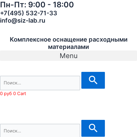
Пн-Пт: 9:00 - 18:00
Перейти
09375
к
Perfect-
+7(495) 532-71-33
содержимому
It
info@siz-lab.ru
Паста
абразивная
арт
Комплексное оснащение расходными
7000038023
материалами
quantity
Menu
0
руб
0
Cart