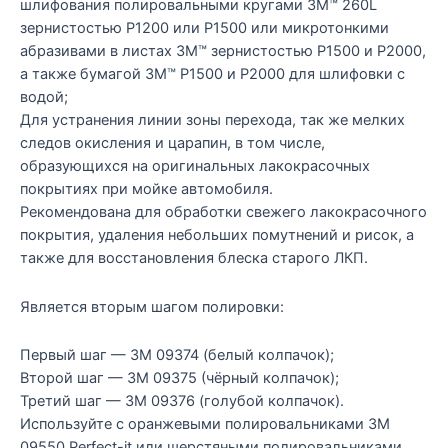
шлифования полировальными кругами 3M™ 260L
зернистостью P1200 или P1500 или микротонкими
абразивами в листах 3M™ зернистостью P1500 и P2000,
а также бумагой 3M™ P1500 и P2000 для шлифовки с
водой;
Для устранения линии зоны перехода, так же мелких
следов окисления и царапин, в том числе,
образующихся на оригинальных лакокрасочных
покрытиях при мойке автомобиля.
Рекомендована для обработки свежего лакокрасочного
покрытия, удаления небольших помутнений и рисок, а
также для восстановления блеска старого ЛКП.
Является вторым шагом полировки:
Первый шаг — 3М 09374 (белый колпачок);
Второй шаг — 3M 09375 (чёрный колпачок);
Третий шаг — 3М 09376 (голубой колпачок).
Используйте c оранжевыми полировальниками 3M
09550 Perfect-it или шерстяными полировальниками