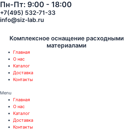
Пн-Пт: 9:00 - 18:00
Перейти
3M
к
6054
+7(495) 532-71-33
содержимому
Противогазовый
info@siz-lab.ru
Фильтр
от
газов
Комплексное оснащение расходными
и
материалами
паров,
Главная
класс
О нас
защиты
Каталог
K1
Доставка
арт
Контакты
7000034750
quantity
Menu
Главная
О нас
Каталог
Доставка
Контакты