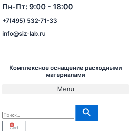
Перейти
3M
Пн-Пт: 9:00 - 18:00
к
E1215
содержимому
Лента
+7(495) 532-71-33
для
Монтажа
info@siz-lab.ru
Флексографских
Форм,
оранжевая
quantity
Комплексное оснащение расходными
материалами
Menu
0
Cart