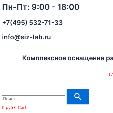
Перейти
3M
Пн-Пт: 9:00 - 18:00
к
PELTOR
содержимому
SportTac
+7(495) 532-71-33
MT16H210F-
478-
RD
info@siz-lab.ru
Наушники
противошумные,
2
Комплексное оснащение р
цвета
чашек:
красный
Г
и
черный,
26
дБ
арт
0
руб
0
Cart
7000039607