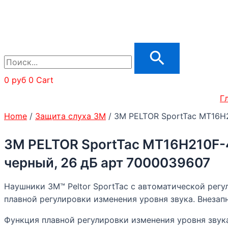
quantity
0
руб
0
Cart
Г
Home
/
Защита слуха 3М
/ 3M PELTOR SportTac MT16H
3M PELTOR SportTac MT16H210F-
черный, 26 дБ арт 7000039607
Наушники 3М™ Peltor SportTac с автоматической рег
плавной регулировки изменения уровня звука. Внеза
Функция плавной регулировки изменения уровня звук