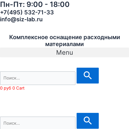
Пн-Пт: 9:00 - 18:00
Перейти
3M
к
Speedglas
+7(495) 532-71-33
содержимому
541825
info@siz-lab.ru
Speedglas
9100
Cварочный
Комплексное оснащение расходными
Щиток
материалами
с
Menu
АЗФ
Speedglas
9100
FX
со
0
руб
0
Cart
светофильтром
SG9100
XX,
5/8/9-
13
Din
арт