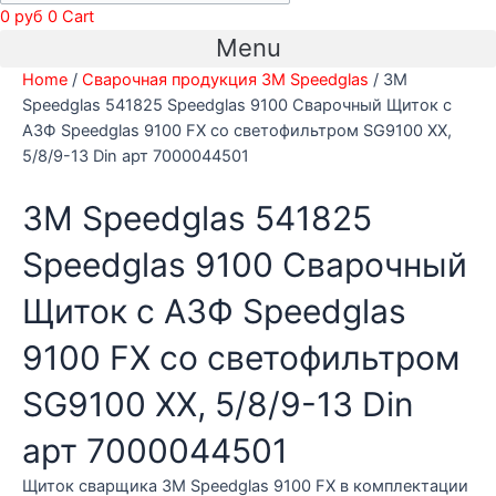
0
руб
0
Cart
7000044501
Menu
quantity
Home
/
Сварочная продукция 3М Speedglas
/ 3M
Speedglas 541825 Speedglas 9100 Cварочный Щиток с
АЗФ Speedglas 9100 FX со светофильтром SG9100 XX,
5/8/9-13 Din арт 7000044501
3M Speedglas 541825
Speedglas 9100 Cварочный
Щиток с АЗФ Speedglas
9100 FX со светофильтром
SG9100 XX, 5/8/9-13 Din
арт 7000044501
Щиток сварщика 3М Speedglas 9100 FX в комплектации