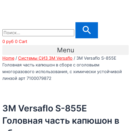
0
руб
0
Cart
Menu
Home
/
Cистемы СИЗ 3М Versaflo
/ 3M Versaflo S-855Е
Головная часть капюшон в сборе с оголовьем
многоразового использования, с химически устойчивой
линзой арт 7100079872
3M Versaflo S-855Е
Головная часть капюшон в