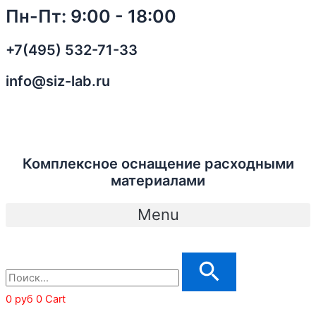
Перейти
3M
Пн-Пт: 9:00 - 18:00
к
Versaflo
содержимому
S-
+7(495) 532-71-33
855Е
Головная
info@siz-lab.ru
часть
капюшон
в
сборе
с
Комплексное оснащение расходными
оголовьем
материалами
многоразового
использования,
Menu
с
химически
устойчивой
линзой
арт
0
руб
0
Cart
7100079872
quantity