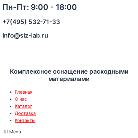
Перейти
3M
Пн-Пт: 9:00 - 18:00
к
VHB
содержимому
4905F
+7(495) 532-71-33
Двусторонняя
Монтажная
info@siz-lab.ru
Лента,
прозрачная
-
цена
за
Комплексное оснащение расходными
1
материалами
мм
арт
Главная
7000033111
О нас
quantity
Каталог
Доставка
Контакты
Menu