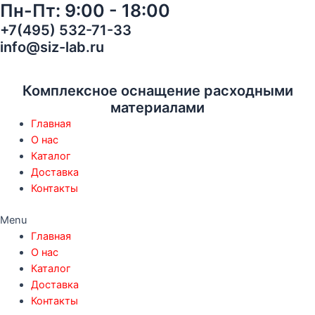
Пн-Пт: 9:00 - 18:00
Перейти
Фильтр
к
противоаэрозольный
+7(495) 532-71-33
содержимому
марка
info@siz-lab.ru
и
класс
защиты
Комплексное оснащение расходными
Р3
материалами
R,
Главная
(модель
О нас
306)
Каталог
+угольный
Доставка
слой
Контакты
quantity
Menu
Главная
О нас
Каталог
Доставка
Контакты