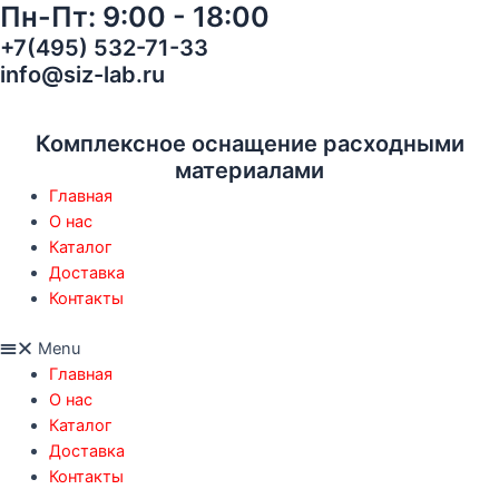
Пн-Пт: 9:00 - 18:00
Перейти
Клей
к
полиуретановый
+7(495) 532-71-33
содержимому
термоактивируемый
info@siz-lab.ru
Scotch-
Weld,
белый,
Комплексное оснащение расходными
295
материалами
мл
Главная
арт
О нас
7000000902
Каталог
quantity
Доставка
Контакты
Menu
Главная
О нас
Каталог
Доставка
Контакты