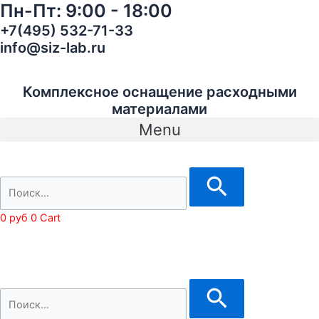
Пн-Пт: 9:00 - 18:00
Перейти
Очки
к
Сенатор
+7(495) 532-71-33
содержимому
прозрачные
info@siz-lab.ru
Артикул:
1104
quantity
Комплексное оснащение расходными
материалами
Menu
0
руб
0
Cart