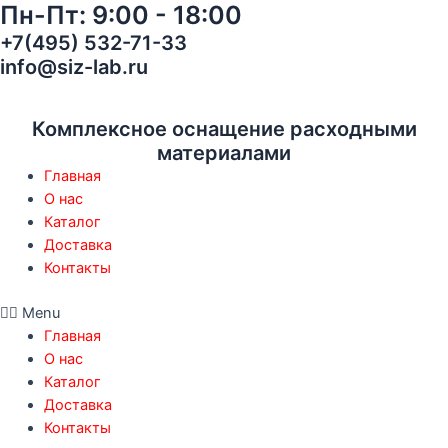
Пн-Пт: 9:00 - 18:00
Перейти
Спиротек
к
VS1200VR
+7(495) 532-71-33
содержимому
с
info@siz-lab.ru
клапаном
FFP2
quantity
Комплексное оснащение расходными
материалами
Главная
О нас
Каталог
Доставка
Контакты
Menu
Главная
О нас
Каталог
Доставка
Контакты