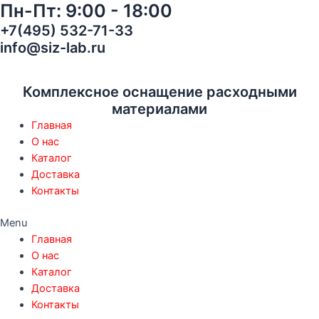
Пн-Пт: 9:00 - 18:00
Перейти
Сварочная
к
маска
+7(495) 532-71-33
содержимому
3M
info@siz-lab.ru
Speedglas
Pro
Air,
Комплексное оснащение расходными
со
материалами
светофильтром
Главная
G5-
О нас
01/03NC
Каталог
и
Доставка
системой
Контакты
PAPR
3M
Menu
Adflo
Главная
quantity
О нас
Каталог
Доставка
Контакты