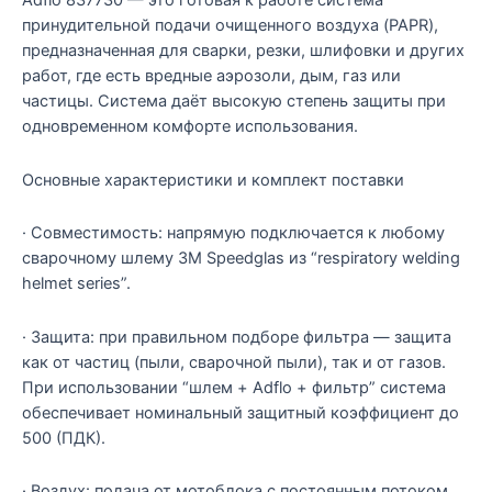
Adflo 837730 — это готовая к работе система
принудительной подачи очищенного воздуха (PAPR),
предназначенная для сварки, резки, шлифовки и других
работ, где есть вредные аэрозоли, дым, газ или
частицы. Система даёт высокую степень защиты при
одновременном комфорте использования.
Основные характеристики и комплект поставки
· Совместимость: напрямую подключается к любому
сварочному шлему 3M Speedglas из “respiratory welding
helmet series”.
· Защита: при правильном подборе фильтра — защита
как от частиц (пыли, сварочной пыли), так и от газов.
При использовании “шлем + Adflo + фильтр” система
обеспечивает номинальный защитный коэффициент до
500 (ПДК).
· Воздух: подача от мотоблока с постоянным потоком