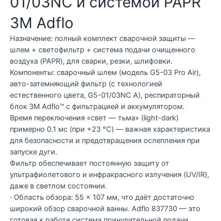
01/03NC и системой PAPR
3M Adflo
Назначение: полный комплект сварочной защиты —
шлем + светофильтр + система подачи очищенного
воздуха (PAPR), для сварки, резки, шлифовки.
Компоненты: сварочный шлем (модель G5-03 Pro Air),
авто-затемняющий фильтр (с технологией
естественного цвета, G5-01/03NC A), респираторный
блок 3M Adflo™ с фильтрацией и аккумулятором.
Время переключения «свет — тьма» (light-dark)
примерно 0.1 мс (при +23 °C) — важная характеристика
для безопасности и предотвращения ослепления при
запуске дуги.
Фильтр обеспечивает постоянную защиту от
ультрафиолетового и инфракрасного излучения (UV/IR),
даже в светлом состоянии.
· Область обзора: 55 × 107 мм, что даёт достаточно
широкий обзор сварочной ванны. Adflo 837730 — это
готовая к работе система принудительной подачи