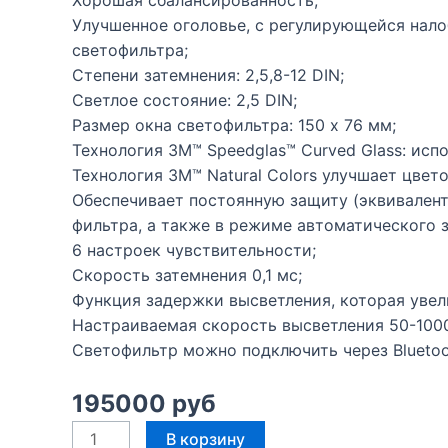
Хорошая сбалансированность;
Улучшенное оголовье, с регулирующейся нало
светофильтра;
Степени затемнения: 2,5,8-12 DIN;
Светлое состояние: 2,5 DIN;
Размер окна светофильтра: 150 х 76 мм;
Технология 3M™ Speedglas™ Curved Glass: исп
Технология 3M™ Natural Colors улучшает цвет
Обеспечивает постоянную защиту (эквивалент
фильтра, а также в режиме автоматического 
6 настроек чувствительности;
Скорость затемнения 0,1 мс;
Функция задержки высветления, которая увел
Настраиваемая скорость высветления 50-1000
Светофильтр можно подключить через Bluetoot
195000
руб
В корзину