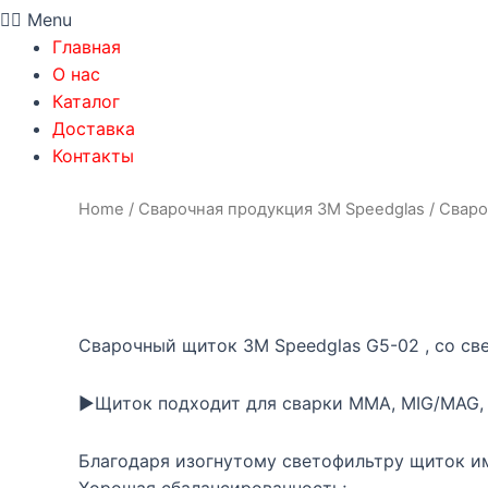
Menu
Главная
О нас
Каталог
Доставка
Контакты
Сварочный
Home
/
Сварочная продукция 3М Speedglas
/ Сваро
щиток
3М
Speedglas
G5-
02
Сварочный щиток 3M Speedglas G5-02 , со с
651120
арт
►Щиток подходит для сварки MMA, MIG/MAG, п
7100337285
quantity
Благодаря изогнутому светофильтру щиток им