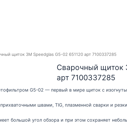
чный щиток 3М Speedglas G5-02 651120 арт 7100337285
Сварочный щиток 
арт 7100337285
ветофильтром G5-02 — первый в мире щиток с изогнут
рихваточными швами, TIG, плазменной сварки и резки
еет большой угол обзора и при этом сохраняет неболь