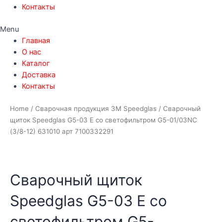
Контакты
Menu
Главная
О нас
Каталог
Доставка
Контакты
Сварочный
Home
/
Сварочная продукция 3М Speedglas
/ Сварочный
щиток
щиток Speedglas G5-03 E со светофильтром G5-01/03NC
Speedglas
(3/8-12) 631010 арт 7100332291
G5-
03
E
Сварочный щиток
со
светофильтром
Speedglas G5-03 E со
G5-
01/03NC
светофильтром G5-
(3/8-