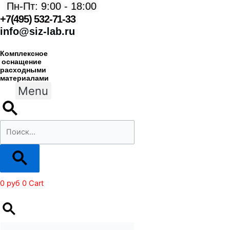
Перейти
Пн-Пт: 9:00 - 18:00
Сверхпрочный
к
аэрозольный
+7(495) 532-71-33
содержимому
клей
info@siz-lab.ru
3M
Hi-
Комплексное
оснащение
Strength
расходными
90
материалами
0.5
Menu
мл
арт
7000116790
quantity
0
руб
0
Cart